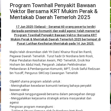
Program Townhall Penyakit Bawaan
Vektor Bersama KRT Mukim Perak &
Mentakab Daerah Temerloh 2025
17 Jun 2025 (Selasa) - Seramai 60 orang peserta terdiri
daripada pemimpin komuniti dan wakil agensi telah menyertai
Program Townhall Penyakit Bawaan Vektor Bersama KRT
Mukim Perak & Mentakab Daerah Temerloh 2025 bertempat di
Pusat Latihan Kesihatan Mentakab pada 14 Jun 2025.
Majlis telah dirasmikan oleh YH Dato’ Khairur Rizal bin Ramli,
Pegawai Daerah Temerloh. Turut hadir Dr Nordiana binti Rosli,
Pakar Perubatan Kesihatan Awam, PKD Temerloh, Encik Nor
Hisham bin Abdul Hadi, Pengarah Jabatan Perkhidmatan
Perbandaran & Pembangunan Komuniti, MPT, Encik Saiful Redzuan
bin Yusoff, Pengurus SWCorp Cawangan Temerloh
Objektif utama program adalah untuk :
- Meningkatkan kesedaran komuniti tentang bahaya penyakit
bawaan vektor
- Memupuk tanggungjawab bersama dalam pencegahan denggi
- Menggalakkan kerjasama strategik antara masyarakat dan
agensi
Pengisian program merangkumi :
- Taklimat Situasi Semasa oleh Dr Nordiana binti Rosli