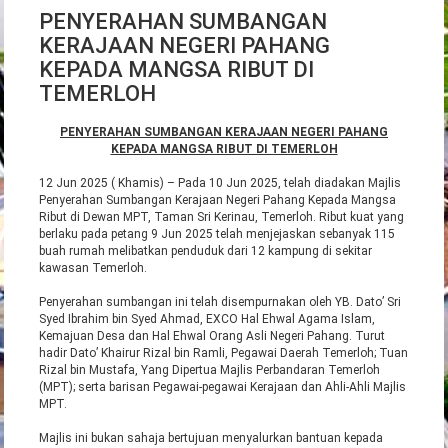
PENYERAHAN SUMBANGAN
KERAJAAN NEGERI PAHANG
KEPADA MANGSA RIBUT DI
TEMERLOH
PENYERAHAN SUMBANGAN KERAJAAN NEGERI PAHANG
KEPADA MANGSA RIBUT DI TEMERLOH
12 Jun 2025 ( Khamis) – Pada 10 Jun 2025, telah diadakan Majlis
Penyerahan Sumbangan Kerajaan Negeri Pahang Kepada Mangsa
Ribut di Dewan MPT, Taman Sri Kerinau, Temerloh. Ribut kuat yang
berlaku pada petang 9 Jun 2025 telah menjejaskan sebanyak 115
buah rumah melibatkan penduduk dari 12 kampung di sekitar
kawasan Temerloh.
Penyerahan sumbangan ini telah disempurnakan oleh YB. Dato’ Sri
Syed Ibrahim bin Syed Ahmad, EXCO Hal Ehwal Agama Islam,
Kemajuan Desa dan Hal Ehwal Orang Asli Negeri Pahang. Turut
hadir Dato’ Khairur Rizal bin Ramli, Pegawai Daerah Temerloh; Tuan
Rizal bin Mustafa, Yang Dipertua Majlis Perbandaran Temerloh
(MPT); serta barisan Pegawai-pegawai Kerajaan dan Ahli-Ahli Majlis
MPT.
Majlis ini bukan sahaja bertujuan menyalurkan bantuan kepada