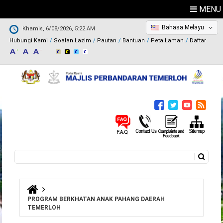
MENU
Bahasa Melayu
Khamis, 6/08/2026, 5:22 AM
Hubungi Kami
Soalan Lazim
Pautan
Bantuan
Peta Laman
Daftar
Carian
Borang carian
Anda di sini
PROGRAM BERKHATAN ANAK PAHANG DAERAH
TEMERLOH