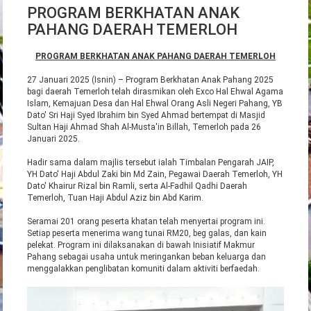
PROGRAM BERKHATAN ANAK
PAHANG DAERAH TEMERLOH
PROGRAM BERKHATAN ANAK PAHANG DAERAH TEMERLOH
27 Januari 2025 (Isnin) – Program Berkhatan Anak Pahang 2025
bagi daerah Temerloh telah dirasmikan oleh Exco Hal Ehwal Agama
Islam, Kemajuan Desa dan Hal Ehwal Orang Asli Negeri Pahang, YB
Dato' Sri Haji Syed Ibrahim bin Syed Ahmad bertempat di Masjid
Sultan Haji Ahmad Shah Al-Musta'in Billah, Temerloh pada 26
Januari 2025.
Hadir sama dalam majlis tersebut ialah Timbalan Pengarah JAIP,
YH
Dato' Haji Abdul Zaki bin Md Zain, Pegawai Daerah Temerloh, YH
Dato' Khairur Rizal bin Ramli, serta Al-Fadhil Qadhi Daerah
Temerloh, Tuan Haji Abdul Aziz bin Abd Karim.
Seramai 201 orang peserta khatan telah menyertai program ini.
Setiap peserta menerima wang tunai RM20, beg galas, dan kain
pelekat. Program ini dilaksanakan di bawah Inisiatif Makmur
Pahang sebagai usaha untuk meringankan beban keluarga dan
menggalakkan penglibatan komuniti dalam aktiviti berfaedah.