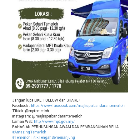
Jangan lupa LIKE, FOLLOW dan SHARE !
Facebook :
https://www.facebook.com/majlisperbandarantemerloh
Tiktok: @mptemerloh
Instagram: @majlisperbandarantemerloh
Laman Web:
http://www.mpt.gov.my/
BAHAGIAN PERHUBUNGAN AWAM DAN PEMBANGUNAN BELIA
#AmazingTemerloh
#TemerlohTitikTengahSemenanjung