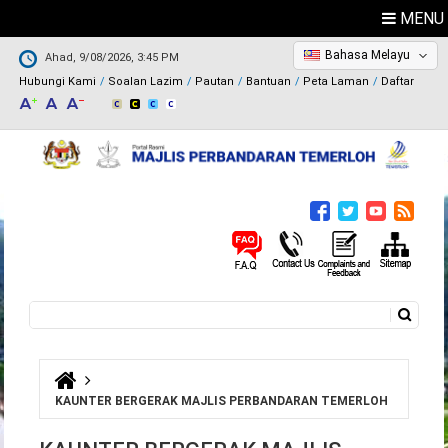
MENU
Bahasa Melayu
Ahad, 9/08/2026, 3:45 PM
Hubungi Kami
Soalan Lazim
Pautan
Bantuan
Peta Laman
Daftar
Carian
Borang carian
Anda di sini
KAUNTER BERGERAK MAJLIS PERBANDARAN TEMERLOH