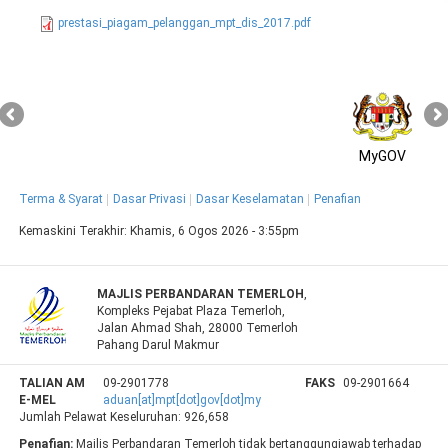
prestasi_piagam_pelanggan_mpt_dis_2017.pdf
MyGOV
Terma & Syarat
Dasar Privasi
Dasar Keselamatan
Penafian
Kemaskini Terakhir:
Khamis, 6 Ogos 2026 - 3:55pm
MAJLIS PERBANDARAN TEMERLOH
,
Kompleks Pejabat Plaza Temerloh,
Jalan Ahmad Shah, 28000 Temerloh
Pahang Darul Makmur
TALIAN AM
09-2901778
FAKS
09-2901664
E-MEL
aduan[at]mpt[dot]gov[dot]my
Jumlah Pelawat Keseluruhan:
926,658
Penafian:
Majlis Perbandaran Temerloh tidak bertanggungjawab terhadap