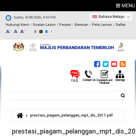
MENU
Bahasa Melayu
Sabtu, 8/08/2026, 9:43 PM
Hubungi Kami
Soalan Lazim
Pautan
Bantuan
Peta Laman
Daftar
Carian
Borang carian
prestasi_piagam_pelanggan_mpt_dis_2017.pdf
Anda di sini
prestasi_piagam_pelanggan_mpt_dis_20