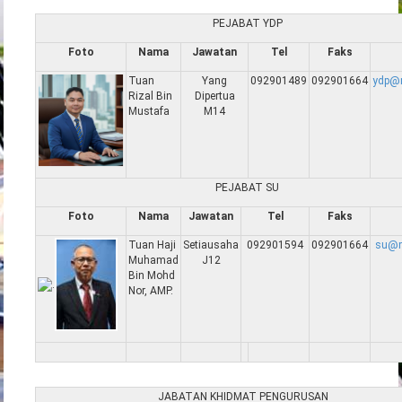
PEJABAT YDP
Foto
Nama
Jawatan
Tel
Faks
Tuan
Yang
092901489
092901664
ydp@
Rizal Bin
Dipertua
Mustafa
M14
PEJABAT SU
Foto
Nama
Jawatan
Tel
Faks
Tuan Haji
Setiausaha
092901594
092901664
su@m
Muhamad
J12
Bin Mohd
Nor, AMP.
JABATAN KHIDMAT PENGURUSAN