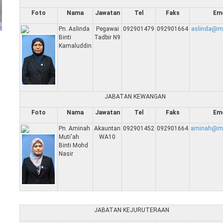
Foto
Nama
Jawatan
Tel
Faks
Em
Pn. Aslinda
Pegawai
092901479
092901664
aslinda@m
Binti
Tadbir N9
Kamaluddin
JABATAN KEWANGAN
Foto
Nama
Jawatan
Tel
Faks
Em
Pn. Aminah
Akauntan
092901452
092901664
aminah@mp
Muti'ah
WA10
Binti Mohd
Nasir
JABATAN KEJURUTERAAN