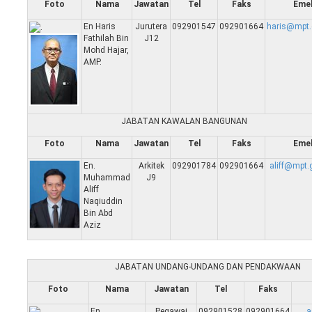
Foto
Nama
Jawatan
Tel
Faks
Eme
En Haris
Jurutera
092901547
092901664
haris@mpt.
Fathilah Bin
J12
Mohd Hajar,
AMP.
JABATAN KAWALAN BANGUNAN
Foto
Nama
Jawatan
Tel
Faks
Eme
En.
Arkitek
092901784
092901664
aliff@mpt.
Muhammad
J9
Aliff
Naqiuddin
Bin Abd
Aziz
JABATAN UNDANG-UNDANG DAN PENDAKWAAN
Foto
Nama
Jawatan
Tel
Faks
En.
Pegawai
092901528
092901664
a