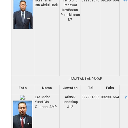
Nor Hisham
Penolong
092901545
092901664
hi
Bin Abdul Hadi.
Pegawai
Kesihatan
Persekitaran
U7
JABATAN LANDSKAP
Foto
Nama
Jawatan
Tel
Faks
LAr. Mohd
Arkitek
092901586
092901664
y
Yusri Bin
Landskap
Othman, AMP.
J12