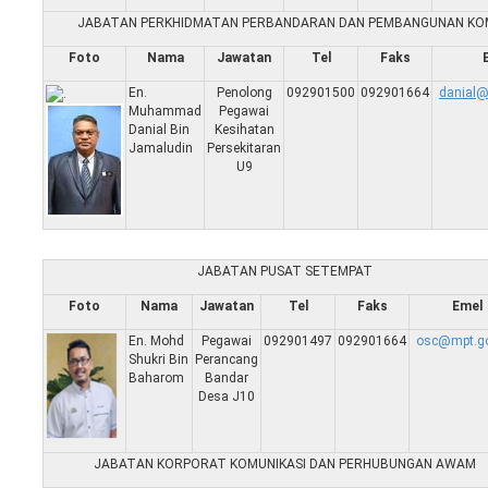
JABATAN PERKHIDMATAN PERBANDARAN DAN PEMBANGUNAN KO
Foto
Nama
Jawatan
Tel
Faks
En.
Penolong
092901500
092901664
danial@
Muhammad
Pegawai
Danial Bin
Kesihatan
Jamaludin
Persekitaran
U9
JABATAN PUSAT SETEMPAT
Foto
Nama
Jawatan
Tel
Faks
Emel
En. Mohd
Pegawai
092901497
092901664
osc@mpt.g
Shukri Bin
Perancang
Baharom
Bandar
Desa J10
JABATAN KORPORAT KOMUNIKASI DAN PERHUBUNGAN AWAM