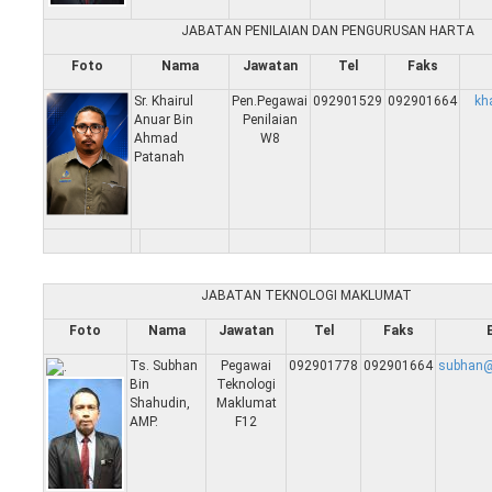
JABATAN PENILAIAN DAN PENGURUSAN HARTA
Foto
Nama
Jawatan
Tel
Faks
Sr. Khairul
Pen.Pegawai
092901529
092901664
kh
Anuar Bin
Penilaian
Ahmad
W8
Patanah
JABATAN TEKNOLOGI MAKLUMAT
Foto
Nama
Jawatan
Tel
Faks
Ts. Subhan
Pegawai
092901778
092901664
subhan@
Bin
Teknologi
Shahudin,
Maklumat
AMP.
F12