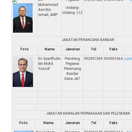
Muhammad
Undang-
Asri Bin
Undang L12
Ismail, AMP.
JABATAN PERANCANG BANDAR
Foto
Nama
Jawatan
Tel
Faks
En.Syariffudin
Penolong
092901509
092901664
syar
bin Mohd
Pegawai
Yussof
Perancang
Bandar
Desa JA7
JABATAN KAWALAN PERNIAGAAN DAN PELESENAN
Foto
Nama
Jawatan
Tel
Faks