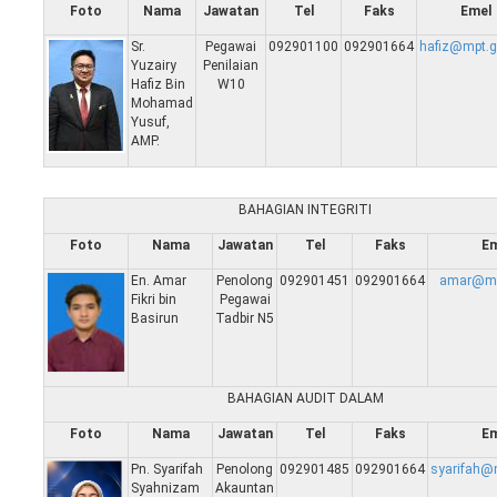
Foto
Nama
Jawatan
Tel
Faks
Emel
Sr.
Pegawai
092901100
092901664
hafiz@mpt.
Yuzairy
Penilaian
Hafiz Bin
W10
Mohamad
Yusuf,
AMP.
BAHAGIAN INTEGRITI
Foto
Nama
Jawatan
Tel
Faks
E
En. Amar
Penolong
092901451
092901664
amar@mp
Fikri bin
Pegawai
Basirun
Tadbir N5
BAHAGIAN AUDIT DALAM
Foto
Nama
Jawatan
Tel
Faks
E
Pn. Syarifah
Penolong
092901485
092901664
syarifah@
Syahnizam
Akauntan