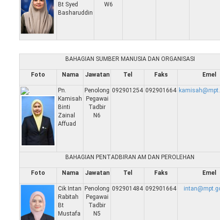
Bt Syed
W6
Basharuddin
BAHAGIAN SUMBER MANUSIA DAN ORGANISASI
Foto
Nama
Jawatan
Tel
Faks
Emel
Pn.
Penolong
092901254
092901664
kamisah@mpt.
Kamisah
Pegawai
Binti
Tadbir
Zainal
N6
Affuad
BAHAGIAN PENTADBIRAN AM DAN PEROLEHAN
Foto
Nama
Jawatan
Tel
Faks
Emel
Cik Intan
Penolong
092901484
092901664
intan@mpt.g
Rabitah
Pegawai
Bt
Tadbir
Mustafa
N5