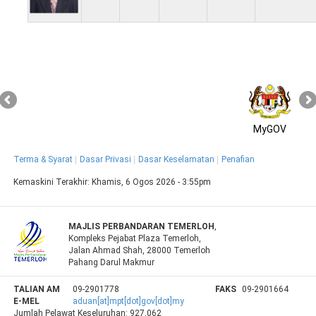
MyGOV
Terma & Syarat
Dasar Privasi
Dasar Keselamatan
Penafian
Kemaskini Terakhir:
Khamis, 6 Ogos 2026 - 3:55pm
MAJLIS PERBANDARAN TEMERLOH
,
Kompleks Pejabat Plaza Temerloh,
Jalan Ahmad Shah, 28000 Temerloh
Pahang Darul Makmur
TALIAN AM
09-2901778
FAKS
09-2901664
E-MEL
aduan[at]mpt[dot]gov[dot]my
Jumlah Pelawat Keseluruhan:
927,062